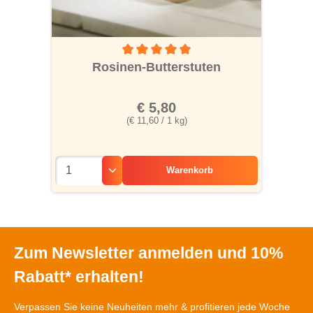
Durchschnittliche Bewertung von 5 von 5 S
Rosinen-Butterstuten
€ 5,80
(€ 11,60 / 1 kg)
Warenkorb
Zum Newsletter anmelden und 10%
Rabatt* erhalten!
Verpassen Sie keine Neuheiten mehr & profitieren jede Woche