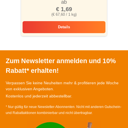
ab
€ 1,69
(€ 67,60 / 1 kg)
Details
Danke-Happen
Zum Newsletter anmelden und 10%
Rabatt* erhalten!
Verpassen Sie keine Neuheiten mehr & profitieren jede Woche
von exklusiven Angeboten.
Kostenlos und jederzeit abbestellbar.
* Nur gültig für neue Newsletter-Abonnenten. Nicht mit anderen Gutschein-
und Rabattaktionen kombinierbar und nicht übertragbar.