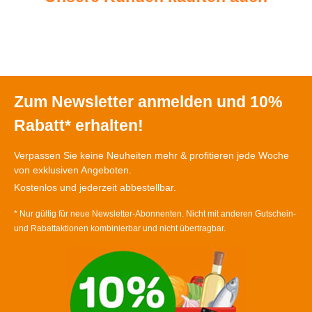
Zum Newsletter anmelden und 10%
Rabatt* erhalten!
Verpassen Sie keine Neuheiten mehr & profitieren jede Woche
von exklusiven Angeboten.
Kostenlos und jederzeit abbestellbar.
* Nur gültig für neue Newsletter-Abonnenten. Nicht mit anderen Gutschein-
und Rabattaktionen kombinierbar und nicht übertragbar.