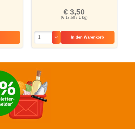
€ 3,50
(€ 17,68 / 1 kg)
In den
Warenkorb
k „Apfel & Zimt“