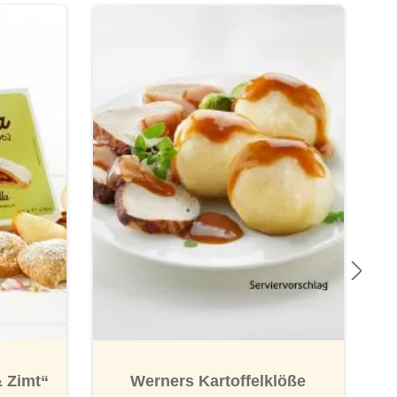
 Zimt“
Werners Kartoffelklöße
Wi