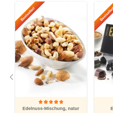
Produktgalerie überspringen
Bestseller!
Bestselle
Durchschnittliche Bewertung von 5 von 5 Ster
Edelnuss-Mischung, natur
E