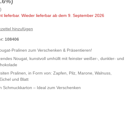
9.6%)
)
ht lieferbar. Wieder lieferbar ab dem 9. September 2026
zettel hinzufügen
er:
108406
Nougat-Pralinen zum Verschenken & Präsentieren!
endes Nougat, kunstvoll umhüllt mit feinster weißer-, dunkler- und
chokolade
isiten Pralinen, in Form von: Zapfen, Pilz, Marone, Walnuss,
Eichel und Blatt
n Schmuckkarton – Ideal zum Verschenken