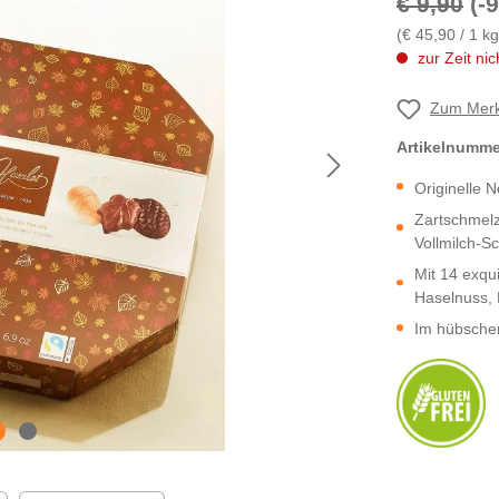
€ 9,90
(-
(€ 45,90 / 1 kg
zur Zeit nic
Zum Merk
Artikelnumm
Originelle 
Zartschmelz
Vollmilch-S
Mit 14 exqu
Haselnuss, 
Im hübsche