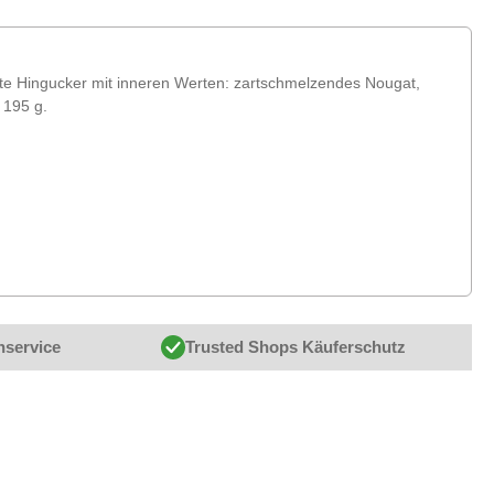
hte Hingucker mit inneren Werten: zartschmelzendes Nougat,
 195 g.
nservice
Trusted Shops Käuferschutz