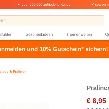
✔ über 500.000 zufriedene Kunden
✔ sparen m
lfühlen
Geschenkideen
Themenwelten
Qu
 anmelden und 10% Gutschein* sichern!
lade & Pralinen
Praline
€ 8,95