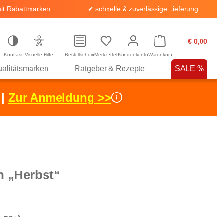
it Rabattmarken
✔ schnelle & zuverlässige Lieferung
€ 0,00
Kontrast
Visuelle Hilfe
Bestellschein
Merkzettel
Kundenkonto
Warenkorb
alitätsmarken
Ratgeber & Rezepte
SALE %
 |
Zur Anmeldung >>
n „Herbst“