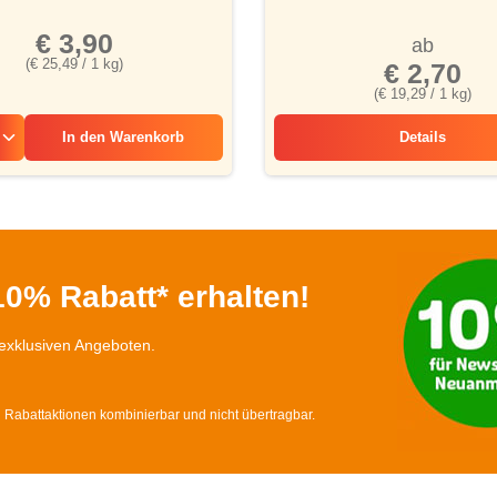
€ 3,90
ab
(€ 25,49 / 1 kg)
€ 2,70
(€ 19,29 / 1 kg)
In den
Warenkorb
Details
Mürbegebäc
0% Rabatt* erhalten!
exklusiven Angeboten.
d Rabattaktionen kombinierbar und nicht übertragbar.