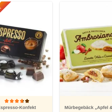
r!
nen
Durchschnittliche Bewertung von 3.6 von 5 Sternen
spresso-Konfekt
Mürbegebäck „Apfel &