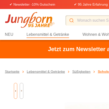
✔ Newsletter -10% Gutschein
✔ 95 Jahre Erfahrung
springen
Zur Hauptnavigation springen
NEU
Lebensmittel & Getränke
Wohnen & Woh
Jetzt zum Newsletter
Startseite
Lebensmittel & Getränke
Süßigkeiten
Schoko
Bildergalerie überspringen