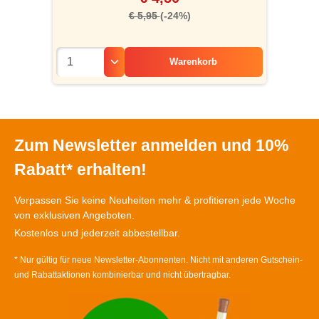
€ 5,95
(-24%)
Warenkorb
Zum Newsletter anmelden und 10%
Rabatt* erhalten!
Verpassen Sie keine Neuheiten mehr & profitieren jede Woche
von exklusiven Angeboten.
Kostenlos und jederzeit abbestellbar.
* Nur gültig für neue Newsletter-Abonnenten. Nicht mit anderen Gutschein-
und Rabattaktionen kombinierbar und nicht übertragbar.