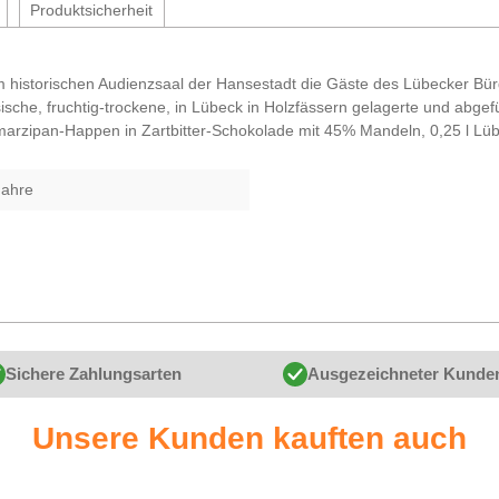
Produktsicherheit
m historischen Audienzsaal der Hansestadt die Gäste des Lübecker Bür
e, fruchtig-trockene, in Lübeck in Holzfässern gelagerte und abgefül
arzipan-Happen in Zartbitter-Schokolade mit 45% Mandeln, 0,25 l Lübe
Jahre
Sichere Zahlungsarten
Ausgezeichneter Kunde
Unsere Kunden kauften auch