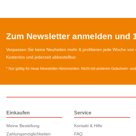
Zum Newsletter anmelden und 1
Verpassen Sie keine Neuheiten mehr & profitieren jede Woche von 
Kostenlos und jederzeit abbestellbar.
* Nur gültig für neue Newsletter-Abonnenten. Nicht mit anderen Gutschein- un
Einkaufen
Service
Meine Bestellung
Kontakt & Hilfe
Zahlungsmöglichkeiten
FAQ