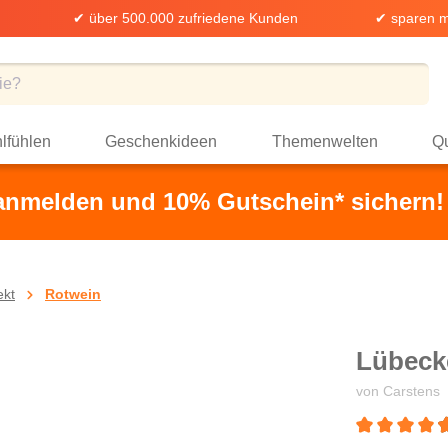
✔ über 500.000 zufriedene Kunden
✔ sparen m
lfühlen
Geschenkideen
Themenwelten
Qu
 anmelden und 10% Gutschein* sichern!
ekt
Rotwein
Lübeck
von Carstens
Durchschnittli