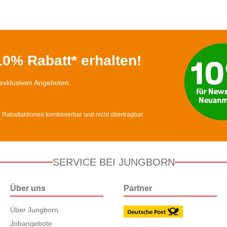
0% Rabatt* erhalten!
exklusiven Angeboten.
d Rabattaktionen kombinierbar und nicht übertragbar.
SERVICE BEI JUNGBORN
Über uns
Partner
Über Jungborn
Jobangebote