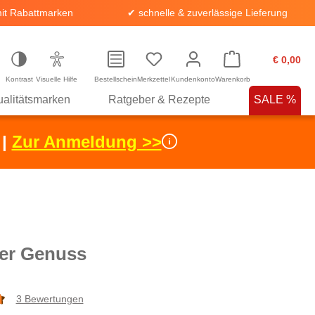
it Rabattmarken
✔ schnelle & zuverlässige Lieferung
€ 0,00
Kontrast
Visuelle Hilfe
Bestellschein
Merkzettel
Kundenkonto
Warenkorb
alitätsmarken
Ratgeber & Rezepte
SALE %
 |
Zur Anmeldung >>
er Genuss
3 Bewertungen
che Bewertung von 4.6 von 5 Sternen