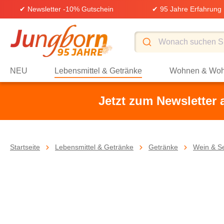
✔ Newsletter -10% Gutschein
✔ 95 Jahre Erfahrung
springen
Zur Hauptnavigation springen
NEU
Lebensmittel & Getränke
Wohnen & Woh
Jetzt zum Newsletter
Startseite
Lebensmittel & Getränke
Getränke
Wein & S
Bildergalerie überspringen