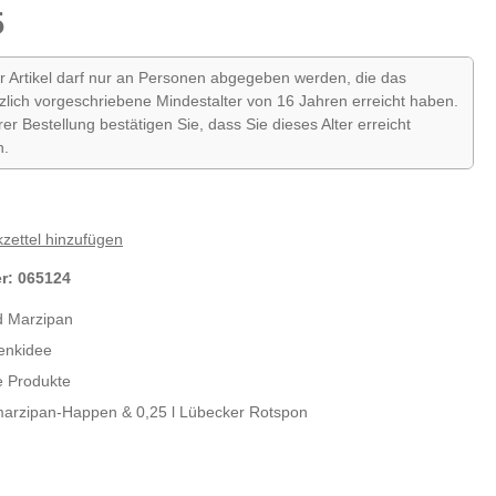
5
r Artikel darf nur an Personen abgegeben werden, die das
zlich vorgeschriebene Mindestalter von 16 Jahren erreicht haben.
hrer Bestellung bestätigen Sie, dass Sie dieses Alter erreicht
n.
zettel hinzufügen
er:
065124
d Marzipan
enkidee
e Produkte
marzipan-Happen & 0,25 l Lübecker Rotspon