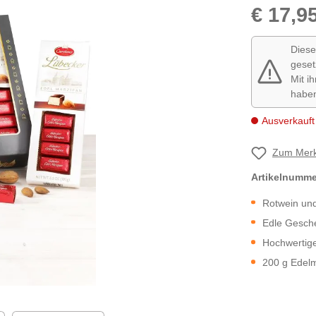
€ 17,9
Diese
geset
Mit i
habe
Ausverkauft
Zum Merk
Artikelnumm
Rotwein un
Edle Gesch
Hochwertig
200 g Edel