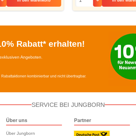
In den
Ware
In den
Warenkorb
0% Rabatt* erhalten!
exklusiven Angeboten.
d Rabattaktionen kombinierbar und nicht übertragbar.
SERVICE BEI JUNGBORN
Über uns
Partner
Über Jungborn