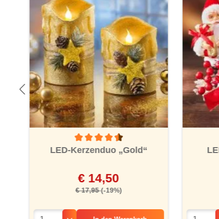
Durchschnittliche Bewertung von 4.5 von 5 St
k“
LED-Kerzenduo „Gold“
LE
€ 14,50
€ 17,95
(-19%)