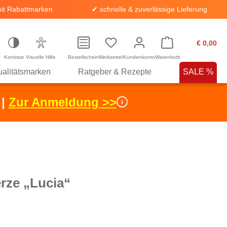
it Rabattmarken
✔ schnelle & zuverlässige Lieferung
€ 0,00
Kontrast
Visuelle Hilfe
Bestellschein
Merkzettel
Kundenkonto
Warenkorb
alitätsmarken
Ratgeber & Rezepte
SALE %
 |
Zur Anmeldung >>
rze „Lucia“