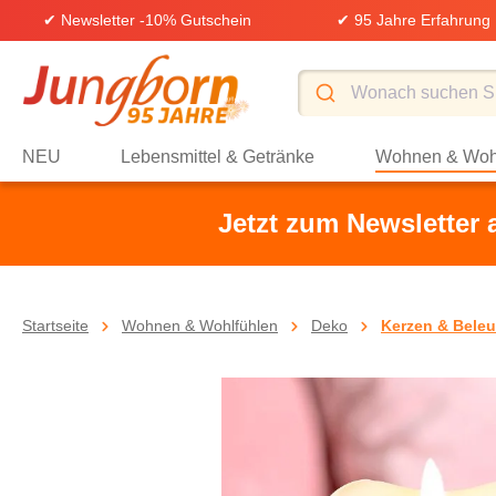
✔ Newsletter -10% Gutschein
✔ 95 Jahre Erfahrung
springen
Zur Hauptnavigation springen
NEU
Lebensmittel & Getränke
Wohnen & Woh
Jetzt zum Newsletter
Startseite
Wohnen & Wohlfühlen
Deko
Kerzen & Bele
Bildergalerie überspringen