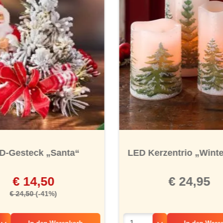
ernen
LED Kerzentrio „Wint
D-Gesteck „Santa“
€ 24,95
€ 14,50
€ 24,50
(-41%)