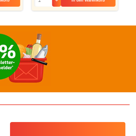
nkorb
In den
Warenkorb