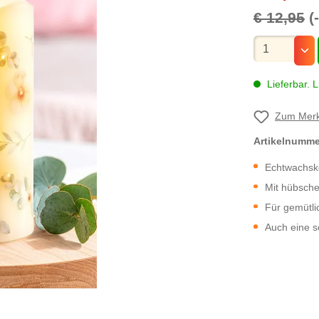
€ 12,95
(
Mengenauswa
Lieferbar. L
Zum Merk
Artikelnumm
Echtwachske
Mit hübsche
Für gemütli
Auch eine 