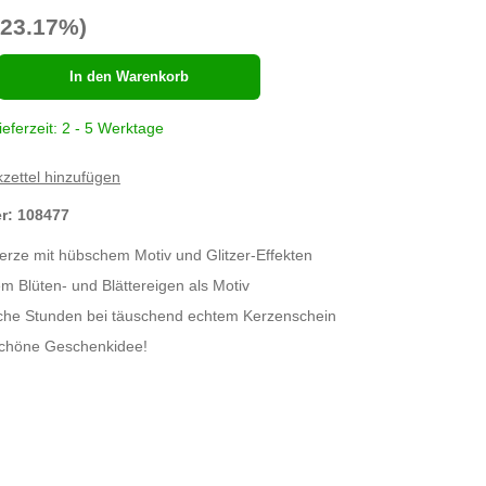
-23.17%)
hl
In den Warenkorb
ieferzeit: 2 - 5 Werktage
zettel hinzufügen
er:
108477
rze mit hübschem Motiv und Glitzer-Effekten
m Blüten- und Blättereigen als Motiv
che Stunden bei täuschend echtem Kerzenschein
schöne Geschenkidee!