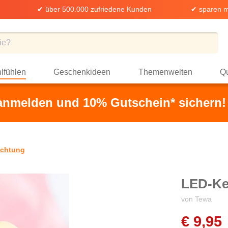
✔ über 500.000 zufriedene Kunden
✔ sparen m
lfühlen
Geschenkideen
Themenwelten
Qu
 anmelden und 10% Gutschein* sichern!
uchtung
LED-Ke
von Tewa
€ 9,95