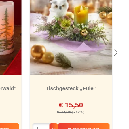
erwald“
Tischgesteck „Eule“
€ 15,50
€ 22,95
(-32%)