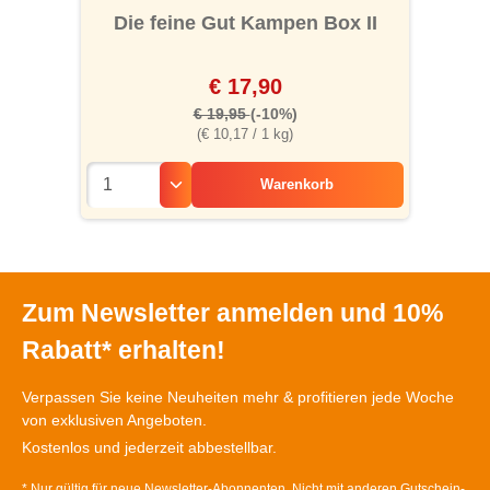
Die feine Gut Kampen Box II
€ 17,90
€ 19,95
(-10%)
(€ 10,17 / 1 kg)
Warenkorb
Zum Newsletter anmelden und 10%
Rabatt* erhalten!
Verpassen Sie keine Neuheiten mehr & profitieren jede Woche
von exklusiven Angeboten.
Kostenlos und jederzeit abbestellbar.
* Nur gültig für neue Newsletter-Abonnenten. Nicht mit anderen Gutschein-