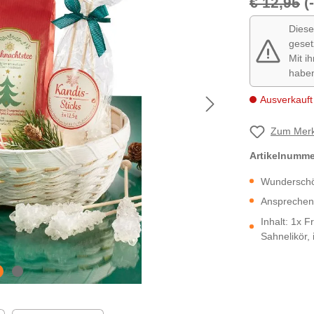
€ 12,95
(
Diese
geset
Mit i
habe
Ausverkauft
Zum Merk
Artikelnumm
Wunderschö
Ansprechend
Inhalt: 1x F
Sahnelikör,