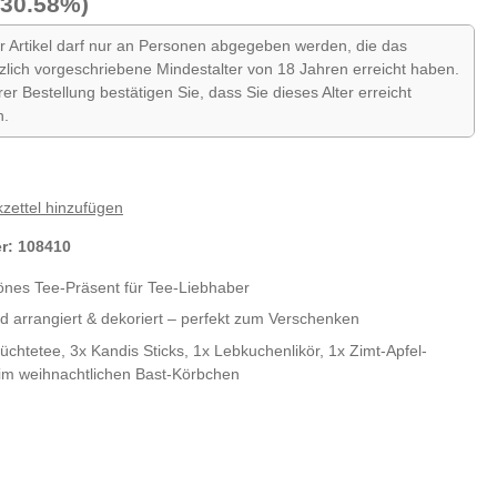
-30.58%)
r Artikel darf nur an Personen abgegeben werden, die das
zlich vorgeschriebene Mindestalter von 18 Jahren erreicht haben.
hrer Bestellung bestätigen Sie, dass Sie dieses Alter erreicht
n.
zettel hinzufügen
er:
108410
nes Tee-Präsent für Tee-Liebhaber
 arrangiert & dekoriert – perfekt zum Verschenken
rüchtetee, 3x Kandis Sticks, 1x Lebkuchenlikör, 1x Zimt-Apfel-
 im weihnachtlichen Bast-Körbchen