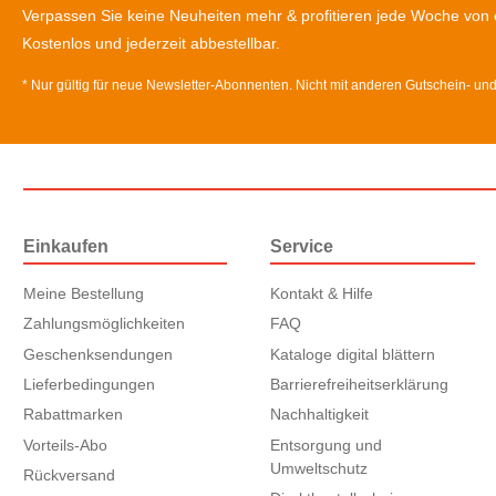
Verpassen Sie keine Neuheiten mehr & profitieren jede Woche von 
Kostenlos und jederzeit abbestellbar.
* Nur gültig für neue Newsletter-Abonnenten. Nicht mit anderen Gutschein- un
Einkaufen
Service
Meine Bestellung
Kontakt & Hilfe
Zahlungsmöglichkeiten
FAQ
Geschenksendungen
Kataloge digital blättern
Lieferbedingungen
Barrierefreiheitserklärung
Rabattmarken
Nachhaltigkeit
Vorteils-Abo
Entsorgung und
Umweltschutz
Rückversand