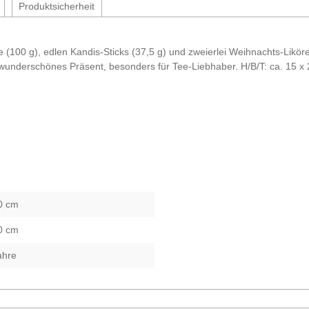
Produktsicherheit
100 g), edlen Kandis-Sticks (37,5 g) und zweierlei Weihnachts-Likören 
n wunderschönes Präsent, besonders für Tee-Liebhaber. H/B/T: ca. 15 x 
0 cm
0 cm
ahre