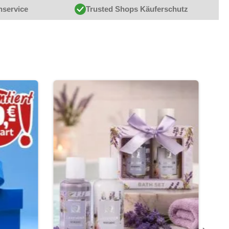
nservice
Trusted Shops Käuferschutz
Exklus