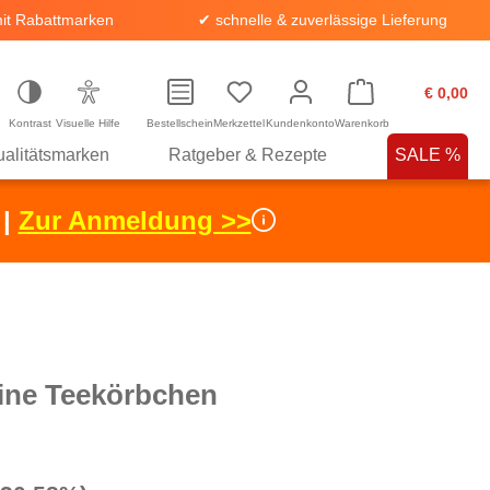
it Rabattmarken
✔ schnelle & zuverlässige Lieferung
€ 0,00
Kontrast
Visuelle Hilfe
Bestellschein
Merkzettel
Kundenkonto
Warenkorb
alitätsmarken
Ratgeber & Rezepte
SALE %
 |
Zur Anmeldung >>
eine Teekörbchen