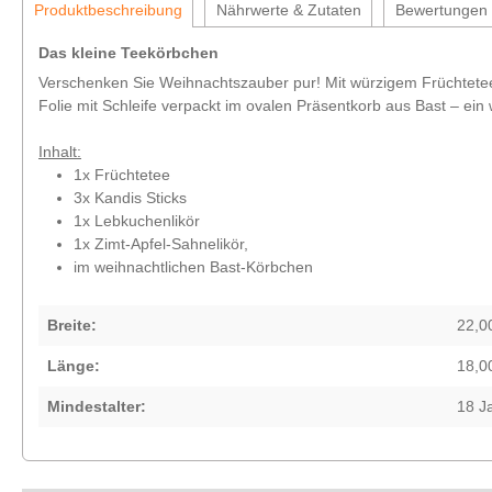
Produktbeschreibung
Nährwerte & Zutaten
Bewertungen
Das kleine Teekörbchen
Verschenken Sie Weihnachtszauber pur! Mit würzigem Früchtetee (
Folie mit Schleife verpackt im ovalen Präsentkorb aus Bast – ei
Inhalt:
1x Früchtetee
3x Kandis Sticks
1x Lebkuchenlikör
1x Zimt-Apfel-Sahnelikör,
im weihnachtlichen Bast-Körbchen
Breite:
22,0
Länge:
18,0
Mindestalter:
18 J