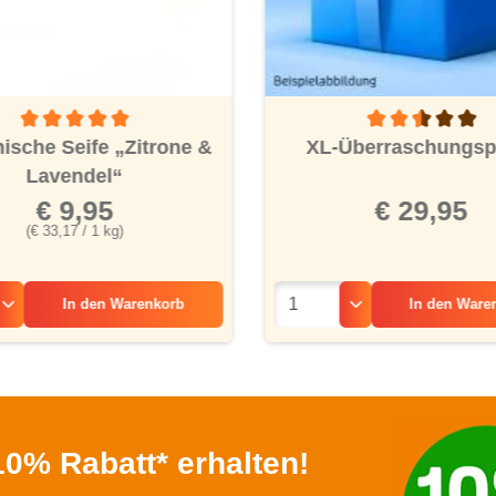
Durchschnittliche Bewertung von 5 von 5 Sternen
Durchschnittliche
ische Seife „Zitrone &
XL-Überraschungsp
Lavendel“
€ 9,95
€ 29,95
(€ 33,17 / 1 kg)
In den
Warenkorb
In den
Ware
0% Rabatt* erhalten!