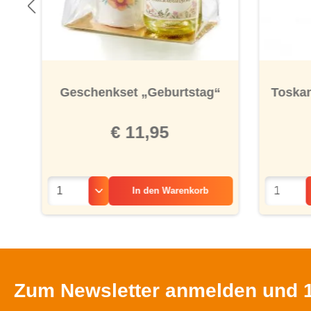
Geschenkset „Geburtstag“
Toskan
“
€ 11,95
In den
Warenkorb
Zum Newsletter anmelden und 1