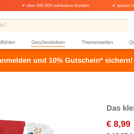
✔ über 500.000 zufriedene Kunden
✔ sparen m
lfühlen
Geschenkideen
Themenwelten
Qu
 anmelden und 10% Gutschein* sichern!
Das kl
€ 8,99