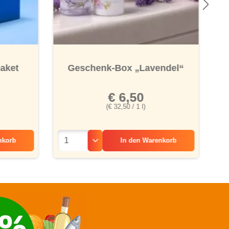
 Bewertung von 2.5 von 5 Sternen
aket
Geschenk-Box „Lavendel“
€ 6,50
(€ 32,50 / 1 l)
nkorb
In den
Warenkorb