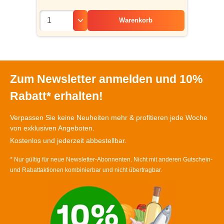
Warenkorb
Zum Newsletter anmelden und 10%
Rabatt* erhalten!
Verpassen Sie keine Neuheiten mehr & profitieren jede Woche
von exklusiven Angeboten.
Kostenlos und jederzeit abbestellbar.
* Nur gültig für neue Newsletter-Abonnenten. Nicht mit anderen Gutschein-
und Rabattaktionen kombinierbar und nicht übertragbar.