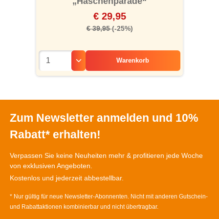
„Häschenparade“
€ 29,95
€ 39,95
(-25%)
Warenkorb
Zum Newsletter anmelden und 10%
Rabatt* erhalten!
Verpassen Sie keine Neuheiten mehr & profitieren jede Woche
von exklusiven Angeboten.
Kostenlos und jederzeit abbestellbar.
* Nur gültig für neue Newsletter-Abonnenten. Nicht mit anderen Gutschein-
und Rabattaktionen kombinierbar und nicht übertragbar.