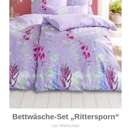
Bettwäsche-Set „Rittersporn“
von Webschatz