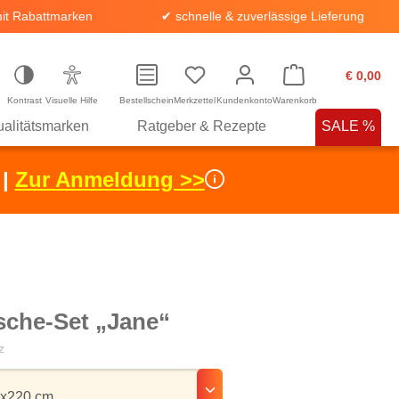
it Rabattmarken
✔ schnelle & zuverlässige Lieferung
€ 0,00
Kontrast
Visuelle Hilfe
Bestellschein
Merkzettel
Kundenkonto
Warenkorb
alitätsmarken
Ratgeber & Rezepte
SALE %
 |
Zur Anmeldung >>
sche-Set „Jane“
z
hlen