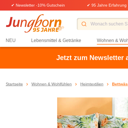
✔ Newsletter -10% Gutschein
✔ 95 Jahre Erfahrung
springen
Zur Hauptnavigation springen
NEU
Lebensmittel & Getränke
Wohnen & Woh
Jetzt zum Newsletter
Startseite
Wohnen & Wohlfühlen
Heimtextilien
Bettwäs
Bildergalerie überspringen