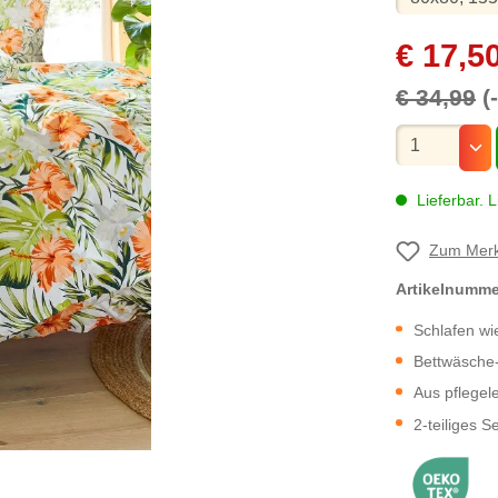
€ 17,5
€ 34,99
(
Mengenauswa
Lieferbar. L
Zum Merk
Artikelnumm
Schlafen wi
Bettwäsche-
Aus pflegel
2-teiliges S