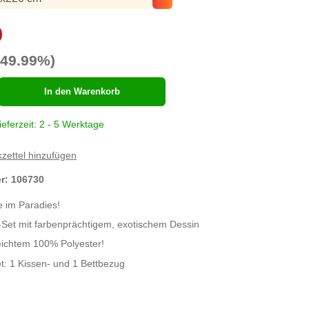
0
-49.99%)
hl
In den Warenkorb
ieferzeit: 2 - 5 Werktage
zettel hinzufügen
er:
106730
e im Paradies!
Set mit farbenprächtigem, exotischem Dessin
eichtem 100% Polyester!
et: 1 Kissen- und 1 Bettbezug