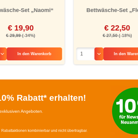
wäsche-Set „Naomi“
Bettwäsche-Set „Fl
€ 19,90
€ 22,50
€ 29,99
(-34%)
€ 27,50
(-18%)
In den
Warenkorb
In den
Ware
0% Rabatt* erhalten!
exklusiven Angeboten.
d Rabattaktionen kombinierbar und nicht übertragbar.