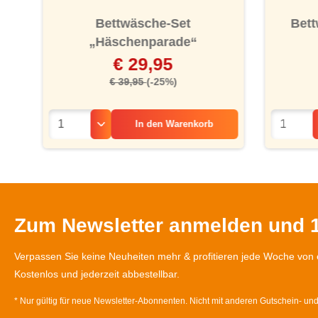
Bettwäsche-Set
Bett
„Häschenparade“
€ 29,95
€ 39,95
(-25%)
In den
Warenkorb
Zum Newsletter anmelden und 1
Verpassen Sie keine Neuheiten mehr & profitieren jede Woche von 
Kostenlos und jederzeit abbestellbar.
* Nur gültig für neue Newsletter-Abonnenten. Nicht mit anderen Gutschein- un