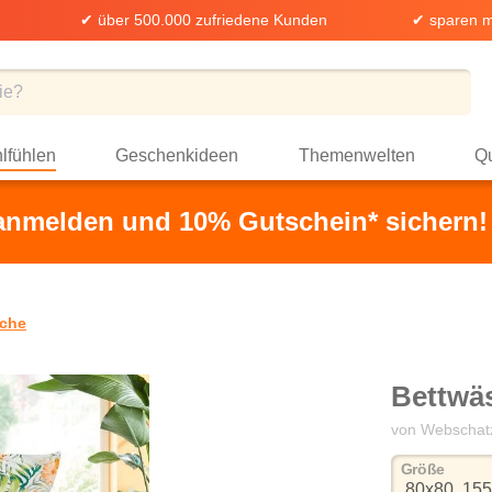
✔ über 500.000 zufriedene Kunden
✔ sparen m
lfühlen
Geschenkideen
Themenwelten
Qu
 anmelden und 10% Gutschein* sichern!
che
Bettwä
von Webschat
auswä
Größe