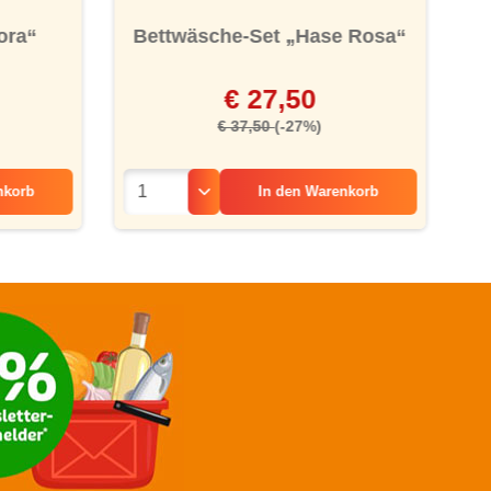
ora“
Bettwäsche-Set „Hase Rosa“
€ 27,50
€ 37,50
(-27%)
nkorb
In den
Warenkorb