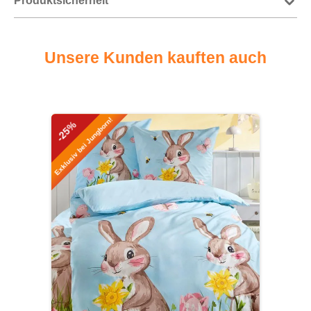
Produktsicherheit
Unsere Kunden kauften auch
Produktgalerie überspringen
Exklusiv bei Jungborn!
-25%
-