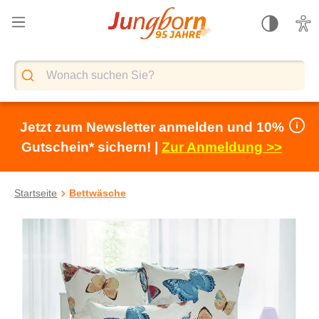
alt springen
Jetzt zum Newsletter anmelden und 10%
Gutschein* sichern! |
Zur Anmeldung >>
Startseite
Bettwäsche
Bildergalerie überspringen