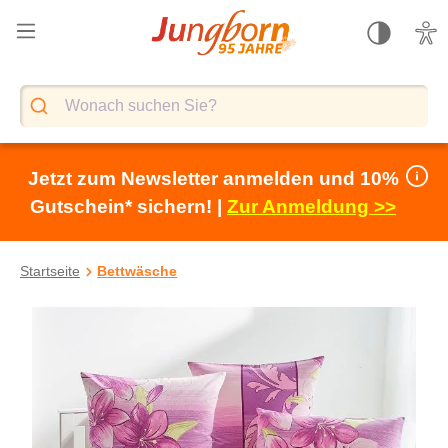
alt springen
Jetzt zum Newsletter anmelden und 10%
Gutschein* sichern! |
Zur Anmeldung >>
Startseite
Bettwäsche
Bildergalerie überspringen