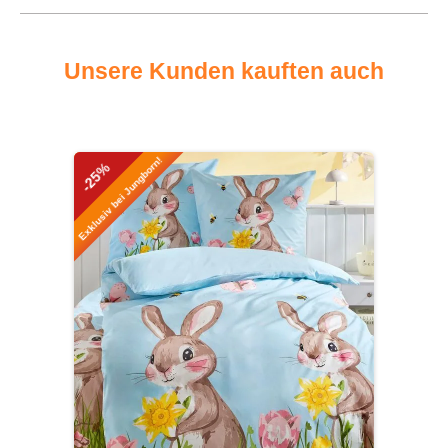
Unsere Kunden kauften auch
Produktgalerie überspringen
Exklusiv bei Jungborn!
-25%
-