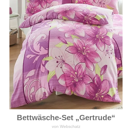
Bettwäsche-Set „Gertrude“
von Webschatz