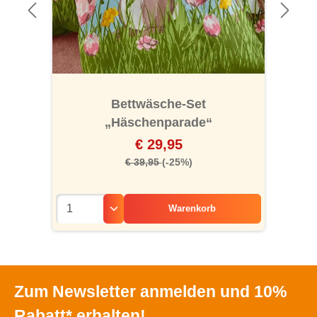
Bettwäsche-Set
„Häschenparade“
€ 29,95
€ 39,95
(-25%)
Warenkorb
Zum Newsletter anmelden und 10%
Rabatt* erhalten!