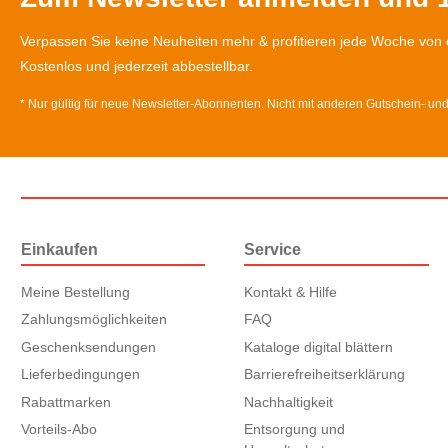
Verpassen Sie keine Neuheiten mehr & profitieren jede Woche von 
Kostenlos und jederzeit abbestellbar.
* Nur gültig für neue Newsletter-Abonnenten. Nicht mit anderen Gutschein- un
Einkaufen
Service
Meine Bestellung
Kontakt & Hilfe
Zahlungsmöglichkeiten
FAQ
Geschenksendungen
Kataloge digital blättern
Lieferbedingungen
Barrierefreiheitserklärung
Rabattmarken
Nachhaltigkeit
Vorteils-Abo
Entsorgung und