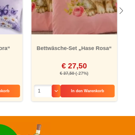
ora“
Bettwäsche-Set „Hase Rosa“
€ 27,50
€ 37,50
(-27%)
nkorb
In den
Warenkorb