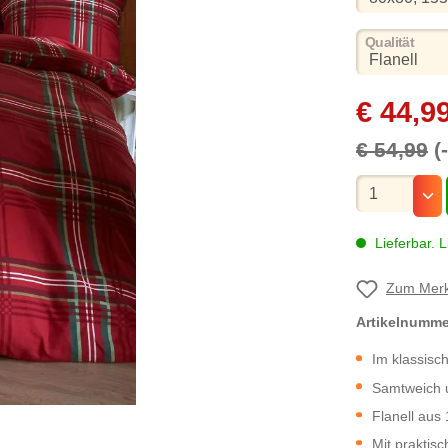
ausw
Qualität
€ 44,9
€ 54,99
(
Mengenauswa
Lieferbar. L
Zum Merk
Artikelnumm
Im klassisc
Samtweich 
Flanell au
Mit praktis