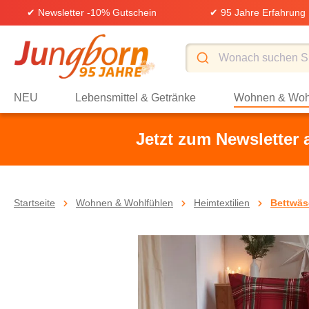
✔ Newsletter -10% Gutschein
✔ 95 Jahre Erfahrung
springen
Zur Hauptnavigation springen
NEU
Lebensmittel & Getränke
Wohnen & Woh
Jetzt zum Newsletter
Startseite
Wohnen & Wohlfühlen
Heimtextilien
Bettwäs
Bildergalerie überspringen