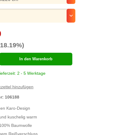
ählen
9
-18.19%)
hl
In den Warenkorb
ieferzeit: 2 - 5 Werktage
zettel hinzufügen
er:
106188
hen Karo-Design
und kuschelig warm
s 100% Baumwolle
chem Reißverschluss