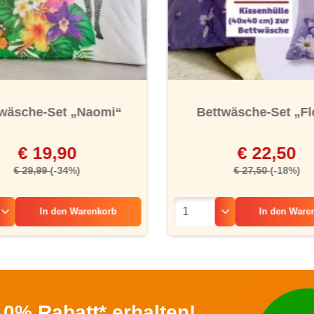
wäsche-Set „Naomi“
Bettwäsche-Set „Fl
€ 19,90
€ 22,50
€ 29,99
(-34%)
€ 27,50
(-18%)
In den
Warenkorb
In den
Ware
0% Rabatt* erhalten!