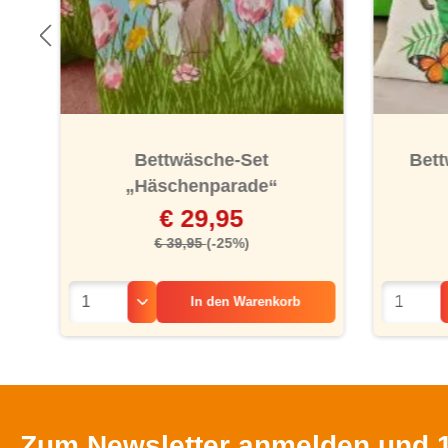
Bettwäsche-Set
Bett
„Häschenparade“
€ 29,95
€ 39,95
(-25%)
In den
Warenkorb
Zum Newsletter anmelden und 1