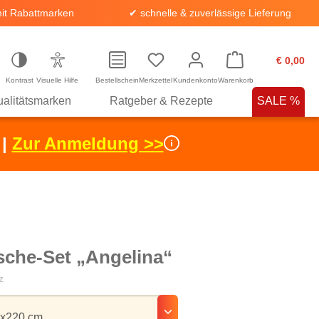
it Rabattmarken
✔ schnelle & zuverlässige Lieferung
€ 0,00
Kontrast
Visuelle Hilfe
Bestellschein
Merkzettel
Kundenkonto
Warenkorb
alitätsmarken
Ratgeber & Rezepte
SALE %
 |
Zur Anmeldung >>
sche-Set „Angelina“
z
hlen