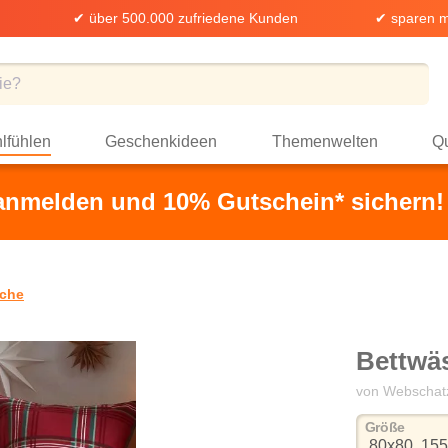
✔ über 500.000 zufriedene Kunden
✔ sparen m
lfühlen
Geschenkideen
Themenwelten
Qu
 anmelden und 10% Gutschein* sichern!
che
Bettwä
von Webschat
auswä
Größe