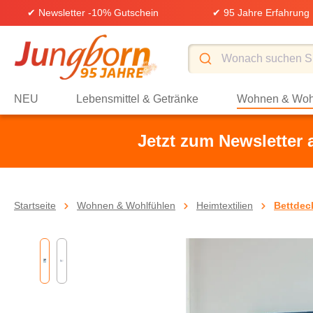
✔ Newsletter -10% Gutschein
✔ 95 Jahre Erfahrung
springen
Zur Hauptnavigation springen
NEU
Lebensmittel & Getränke
Wohnen & Woh
Jetzt zum Newsletter
Startseite
Wohnen & Wohlfühlen
Heimtextilien
Bettdec
Bildergalerie überspringen