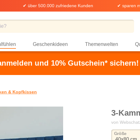
✔ über 500.000 zufriedene Kunden
✔ sparen m
lfühlen
Geschenkideen
Themenwelten
Qu
 anmelden und 10% Gutschein* sichern!
ken & Kopfkissen
3-Kamm
von Webschat
auswä
Größe