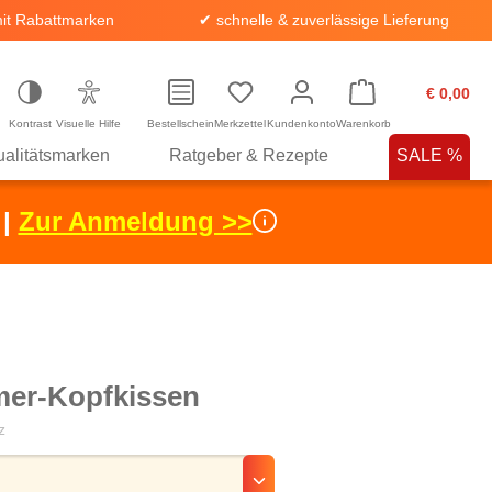
it Rabattmarken
✔ schnelle & zuverlässige Lieferung
€ 0,00
Kontrast
Visuelle Hilfe
Bestellschein
Merkzettel
Kundenkonto
Warenkorb
alitätsmarken
Ratgeber & Rezepte
SALE %
 |
Zur Anmeldung >>
er-Kopfkissen
z
hlen