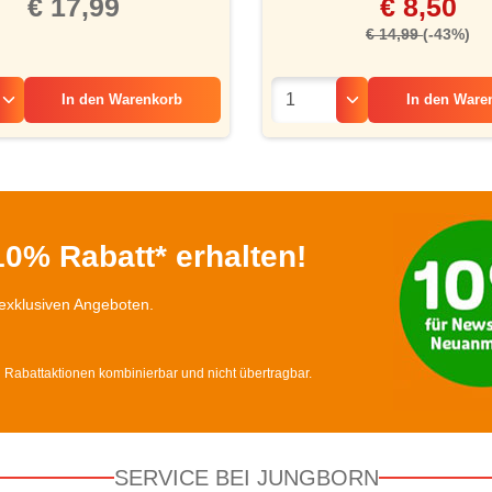
€ 17,99
€ 8,50
€ 14,99
(-43%)
In den
Warenkorb
In den
Ware
0% Rabatt* erhalten!
exklusiven Angeboten.
d Rabattaktionen kombinierbar und nicht übertragbar.
SERVICE BEI JUNGBORN