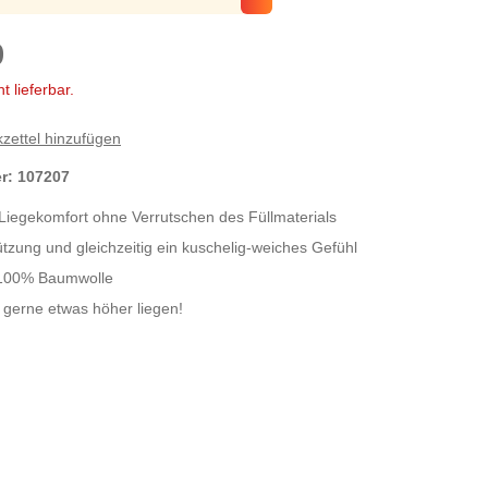
9
t lieferbar.
zettel hinzufügen
er:
107207
 Liegekomfort ohne Verrutschen des Füllmaterials
ützung und gleichzeitig ein kuschelig-weiches Gefühl
100% Baumwolle
e gerne etwas höher liegen!