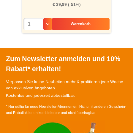
€ 39,99
(-51%)
Warenkorb
Zum Newsletter anmelden und 10%
Rabatt* erhalten!
Verpassen Sie keine Neuheiten mehr & profitieren jede Woche
von exklusiven Angeboten.
Kostenlos und jederzeit abbestellbar.
* Nur gültig für neue Newsletter-Abonnenten. Nicht mit anderen Gutschein-
und Rabattaktionen kombinierbar und nicht übertragbar.