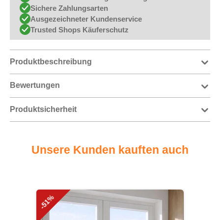
Sichere Zahlungsarten
Ausgezeichneter Kundenservice
Trusted Shops Käuferschutz
Produktbeschreibung
Bewertungen
Produktsicherheit
Unsere Kunden kauften auch
Produktgalerie überspringen
-51%
-