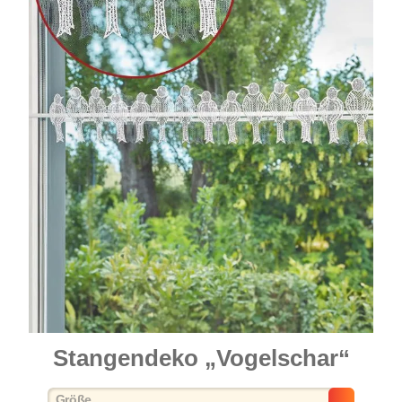
Stangendeko „Vogelschar“
auswählen
Größe