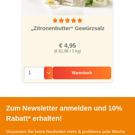
Durchschnittliche Bewertung von 5 von 5 S
„Zitronenbutter“ Gewürzsalz
€ 4,95
(€ 61,88 / 1 kg)
Warenkorb
Zum Newsletter anmelden und 10%
Rabatt* erhalten!
Verpassen Sie keine Neuheiten mehr & profitieren jede Woche