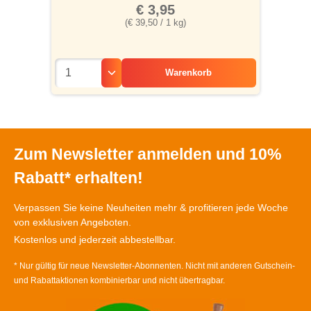
€ 3,95
(€ 39,50 / 1 kg)
Warenkorb
Zum Newsletter anmelden und 10%
Rabatt* erhalten!
Verpassen Sie keine Neuheiten mehr & profitieren jede Woche
von exklusiven Angeboten.
Kostenlos und jederzeit abbestellbar.
* Nur gültig für neue Newsletter-Abonnenten. Nicht mit anderen Gutschein-
und Rabattaktionen kombinierbar und nicht übertragbar.