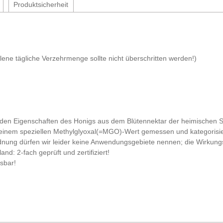
Produktsicherheit
ene tägliche Verzehrmenge sollte nicht überschritten werden!)
nden Eigenschaften des Honigs aus dem Blütennektar der heimischen S
inem speziellen Methylglyoxal(=MGO)-Wert gemessen und kategorisier
rdnung dürfen wir leider keine Anwendungsgebiete nennen; die Wirkun
d: 2-fach geprüft und zertifiziert!
sbar!