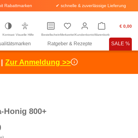
it Rabattmarken
✔ schnelle & zuverlässige Lieferung
€ 0,00
Kontrast
Visuelle Hilfe
Bestellschein
Merkzettel
Kundenkonto
Warenkorb
alitätsmarken
Ratgeber & Rezepte
SALE %
 |
Zur Anmeldung >>
-Honig 800+
0
kg)