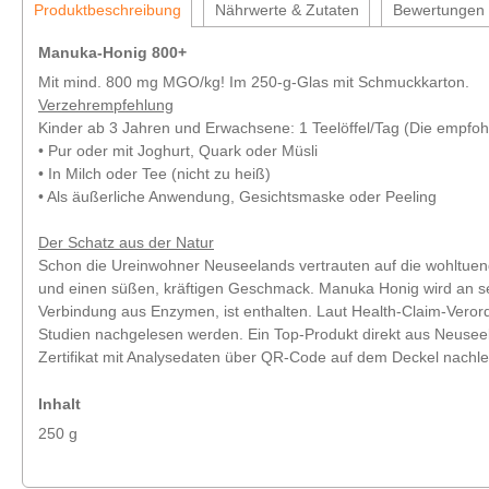
Produktbeschreibung
Nährwerte & Zutaten
Bewertungen
Manuka-Honig 800+
Mit mind. 800 mg MGO/kg! Im 250-g-Glas mit Schmuckkarton.
Verzehrempfehlung
Kinder ab 3 Jahren und Erwachsene: 1 Teelöffel/Tag (Die empfohl
• Pur oder mit Joghurt, Quark oder Müsli
• In Milch oder Tee (nicht zu heiß)
• Als äußerliche Anwendung, Gesichtsmaske oder Peeling
Der Schatz aus der Natur
Schon die Ureinwohner Neuseelands vertrauten auf die wohltue
und einen süßen, kräftigen Geschmack. Manuka Honig wird an se
Verbindung aus Enzymen, ist enthalten. Laut Health-Claim-Vero
Studien nachgelesen werden. Ein Top-Produkt direkt aus Neuseelan
Zertifikat mit Analysedaten über QR-Code auf dem Deckel nachle
Inhalt
250 g