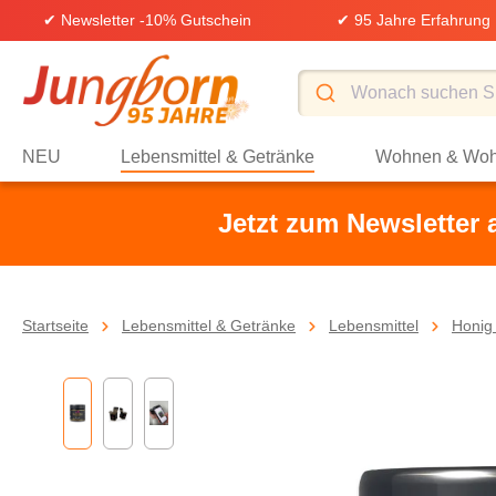
✔ Newsletter -10% Gutschein
✔ 95 Jahre Erfahrung
springen
Zur Hauptnavigation springen
NEU
Lebensmittel & Getränke
Wohnen & Woh
Jetzt zum Newsletter
Startseite
Lebensmittel & Getränke
Lebensmittel
Honig 
Bildergalerie überspringen