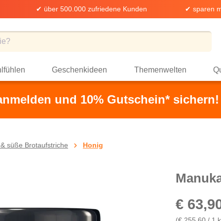
✔ über 500.000 zufriedene Kunden
✔ sparen m
lfühlen
Geschenkideen
Themenwelten
Qu
 anmelden und 10% Gutschein* sichern!
& süße Brotaufstriche
Honig
Manuka
€ 63,9
(€ 255,60 / 1 