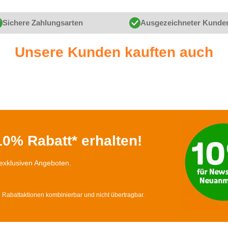
Sichere Zahlungsarten
Ausgezeichneter Kunde
Unsere Kunden kauften auch
0% Rabatt* erhalten!
exklusiven Angeboten.
d Rabattaktionen kombinierbar und nicht übertragbar.