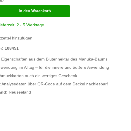
hl
In den Warenkorb
ieferzeit: 2 - 5 Werktage
zettel hinzufügen
er:
108451
 Eigenschaften aus dem Blütennektar des Manuka-Baums
nwendung im Alltag – für die innere und äußere Anwendung
chmuckkarton auch ein wertiges Geschenk
mit Analysedaten über QR-Code auf dem Deckel nachlesbar!
and:
Neuseeland