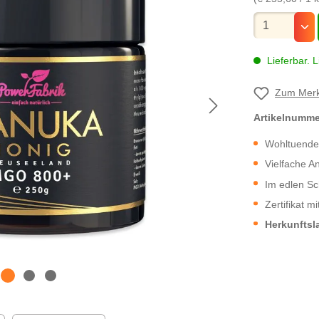
Mengenauswa
Lieferbar. L
Zum Merk
Artikelnumm
Wohltuende
Vielfache A
Im edlen S
Zertifikat 
Herkunftsl