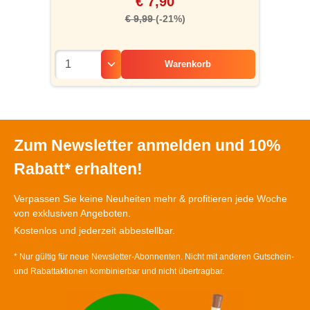
€ 7,90
€ 9,99
(-21%)
Warenkorb
Zum Newsletter anmelden und 10%
Rabatt* erhalten!
Verpassen Sie keine Neuheiten mehr & profitieren jede Woche
von exklusiven Angeboten.
Kostenlos und jederzeit abbestellbar.
* Nur gültig für neue Newsletter-Abonnenten. Nicht mit anderen Gutschein-
und Rabattaktionen kombinierbar und nicht übertragbar.