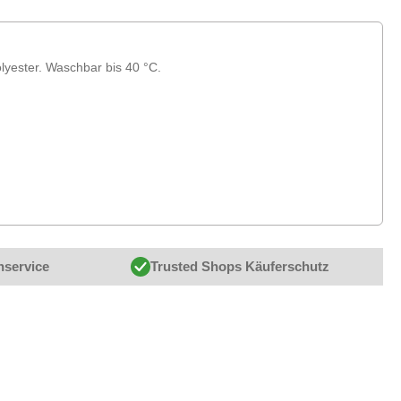
yester. Waschbar bis 40 °C.
nservice
Trusted Shops Käuferschutz