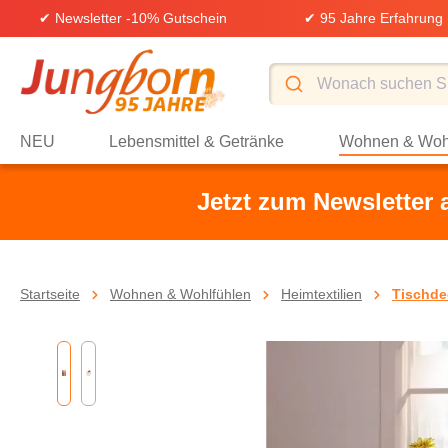
✔ Newsletter -10% Gutschein
✔ 95 Jahre Erfahrung
springen
Zur Hauptnavigation springen
NEU
Lebensmittel & Getränke
Wohnen & Woh
Jetzt zum Newsletter
Startseite
Wohnen & Wohlfühlen
Heimtextilien
Tischde
Bildergalerie überspringen