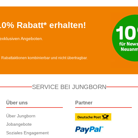
0% Rabatt* erhalten!
exklusiven Angeboten.
d Rabattaktionen kombinierbar und nicht übertragbar.
SERVICE BEI JUNGBORN
Über uns
Partner
Über Jungborn
Jobangebote
Soziales Engagement