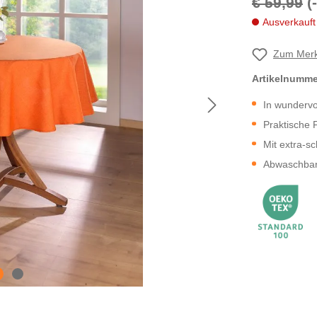
€ 59,99
(
Ausverkauft
Zum Merk
Artikelnumm
In wunderv
Praktische 
Mit extra-
Abwaschbar 