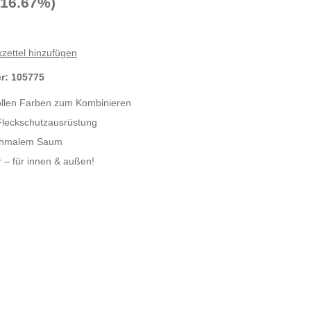
-16.67%)
zettel hinzufügen
er:
105775
ollen Farben zum Kombinieren
Fleckschutzausrüstung
schmalem Saum
– für innen & außen!