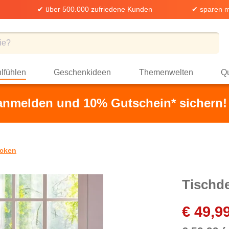
✔ über 500.000 zufriedene Kunden
✔ sparen m
lfühlen
Geschenkideen
Themenwelten
Qu
 anmelden und 10% Gutschein* sichern!
cken
Tischde
€ 49,9