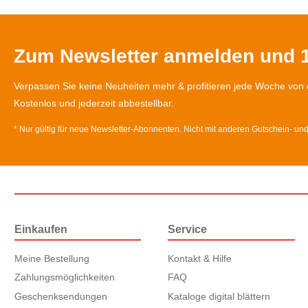
Zum Newsletter anmelden und 1
Verpassen Sie keine Neuheiten mehr & profitieren jede Woche von 
Kostenlos und jederzeit abbestellbar.
* Nur gültig für neue Newsletter-Abonnenten. Nicht mit anderen Gutschein- un
Einkaufen
Service
Meine Bestellung
Kontakt & Hilfe
Zahlungsmöglichkeiten
FAQ
Geschenksendungen
Kataloge digital blättern