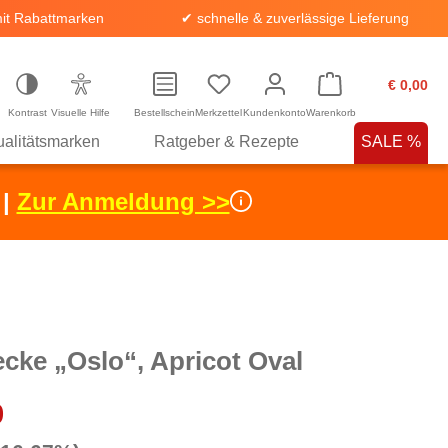
it Rabattmarken
✔ schnelle & zuverlässige Lieferung
€ 0,00
Kontrast
Visuelle Hilfe
Bestellschein
Merkzettel
Kundenkonto
Warenkorb
alitätsmarken
Ratgeber & Rezepte
SALE %
 |
Zur Anmeldung >>
cke „Oslo“, Apricot Oval
9