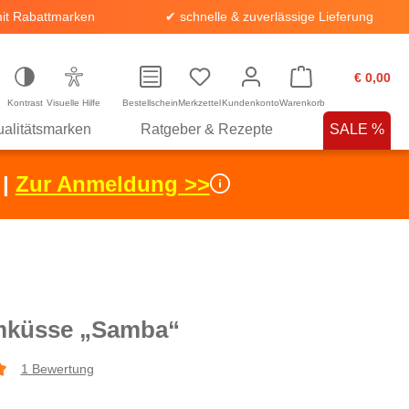
it Rabattmarken
✔ schnelle & zuverlässige Lieferung
€ 0,00
Kontrast
Visuelle Hilfe
Bestellschein
Merkzettel
Kundenkonto
Warenkorb
alitätsmarken
Ratgeber & Rezepte
SALE %
 |
Zur Anmeldung >>
küsse „Samba“
1 Bewertung
che Bewertung von 5 von 5 Sternen