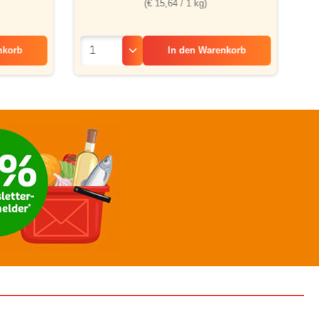
(€ 15,64 / 1 kg)
nkorb
In den
Warenkorb