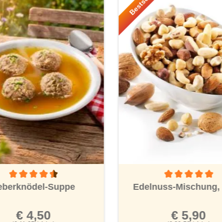
r!
Bestseller!
Durchschnittliche
ernen
Durchschnittliche Bewertung von 4.5 von 5 Sternen
Edelnuss-Mischung, 
eberknödel-Suppe
€ 5,90
€ 4,50