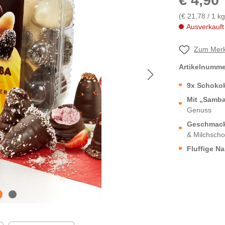
€ 4,90
(€ 21,78 / 1 kg
Ausverkauft
Zum Merk
Artikelnumm
9x Schoko
Mit „Samba
Genuss
Geschmack
& Milchscho
Fluffige N