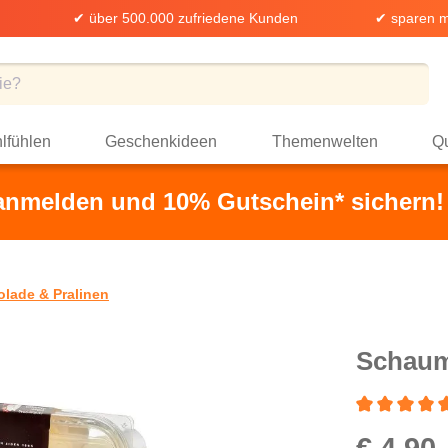
✔ über 500.000 zufriedene Kunden
✔ sparen m
lfühlen
Geschenkideen
Themenwelten
Qu
 anmelden und 10% Gutschein* sichern!
lade & Pralinen
Schaum
Durchschnittli