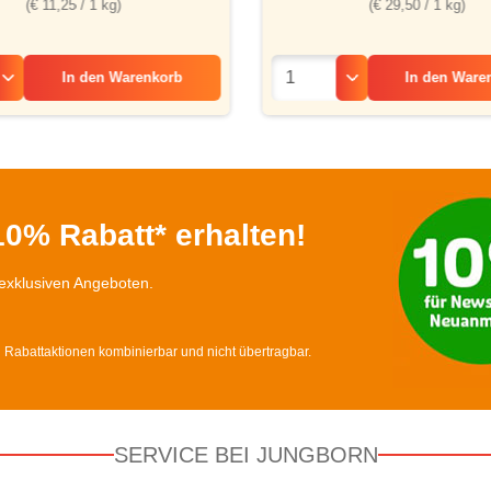
(€ 29,50 / 1 kg)
(€ 11,25 / 1 kg)
In den
Ware
In den
Warenkorb
0% Rabatt* erhalten!
exklusiven Angeboten.
d Rabattaktionen kombinierbar und nicht übertragbar.
SERVICE BEI JUNGBORN