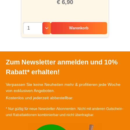
€ 6,90
Warenkorb
Zum Newsletter anmelden und 10%
Rabatt* erhalten!
Verpassen Sie keine Neuheiten mehr & profitieren jede Woche
von exklusiven Angeboten.
Kostenlos und jederzeit abbestellbar.
* Nur gültig für neue Newsletter-Abonnenten. Nicht mit anderen Gutschein-
und Rabattaktionen kombinierbar und nicht übertragbar.