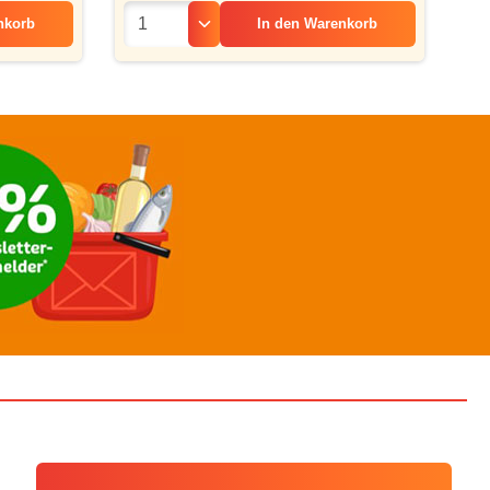
nkorb
In den
Warenkorb