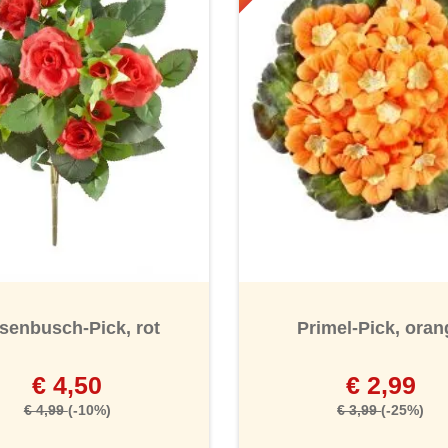
nen
senbusch-Pick, rot
Primel-Pick, oran
€ 4,50
€ 2,99
€ 4,99
(-10%)
€ 3,99
(-25%)