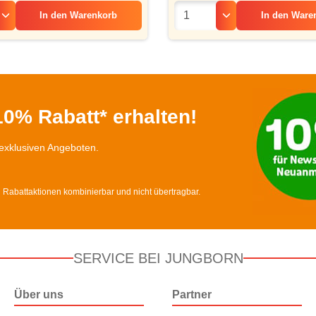
In den
Warenkorb
In den
Ware
0% Rabatt* erhalten!
exklusiven Angeboten.
d Rabattaktionen kombinierbar und nicht übertragbar.
SERVICE BEI JUNGBORN
Über uns
Partner