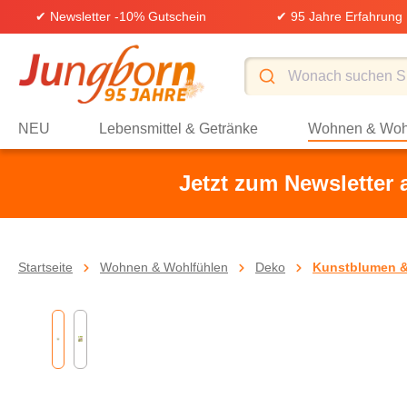
✔ Newsletter -10% Gutschein
✔ 95 Jahre Erfahrung
springen
Zur Hauptnavigation springen
NEU
Lebensmittel & Getränke
Wohnen & Woh
Jetzt zum Newsletter
Startseite
Wohnen & Wohlfühlen
Deko
Kunstblumen &
Bildergalerie überspringen