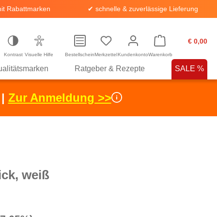
it Rabattmarken
✔ schnelle & zuverlässige Lieferung
€ 0,00
Kontrast
Visuelle Hilfe
Bestellschein
Merkzettel
Kundenkonto
Warenkorb
alitätsmarken
Ratgeber & Rezepte
SALE %
 |
Zur Anmeldung >>
ick, weiß