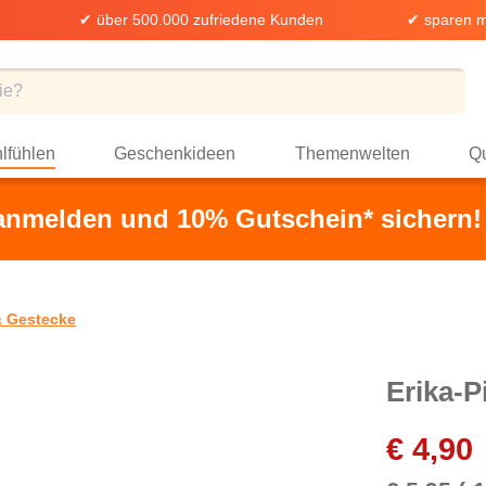
✔ über 500.000 zufriedene Kunden
✔ sparen m
lfühlen
Geschenkideen
Themenwelten
Qu
 anmelden und 10% Gutschein* sichern!
 Gestecke
Erika-P
€ 4,90