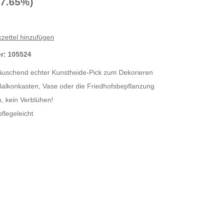
17.65%)
zettel hinzufügen
er:
105524
äuschend echter Kunstheide-Pick zum Dekorieren
 Balkonkasten, Vase oder die Friedhofsbepflanzung
, kein Verblühen!
flegeleicht