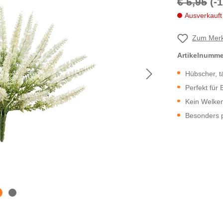
€ 5,95
(-
Ausverkauft
Zum Merk
Artikelnumm
Hübscher, t
Perfekt für
Kein Welken
Besonders p