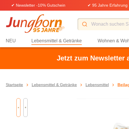
✔ Newsletter -10% Gutschein
✔ 95 Jahre Erfahrung
springen
Zur Hauptnavigation springen
NEU
Lebensmittel & Getränke
Wohnen & Woh
Jetzt zum Newsletter
Startseite
Lebensmittel & Getränke
Lebensmittel
Beila
Bildergalerie überspringen