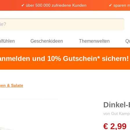
✔ über 500.000 zufriedene Kunden
✔ sparen m
lfühlen
Geschenkideen
Themenwelten
Qu
 anmelden und 10% Gutschein* sichern!
gen & Salate
Dinkel
von Gut Kamp
€ 2,99