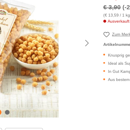
€ 3,90
(-
(€ 13,59 / 1 kg
Ausverkauft
Zum Merk
Artikelnumm
Knusprig g
Ideal als S
In Gut Kamp
Aus bestem 