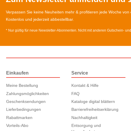
Verpassen Sie keine Neuheiten mehr & profitieren jede Woche von 
Kostenlos und jederzeit abbestellbar.
* Nur gültig für neue Newsletter-Abonnenten. Nicht mit anderen Gutschein- un
Einkaufen
Service
Meine Bestellung
Kontakt & Hilfe
Zahlungsmöglichkeiten
FAQ
Geschenksendungen
Kataloge digital blättern
Lieferbedingungen
Barrierefreiheitserklärung
Rabattmarken
Nachhaltigkeit
Vorteils-Abo
Entsorgung und