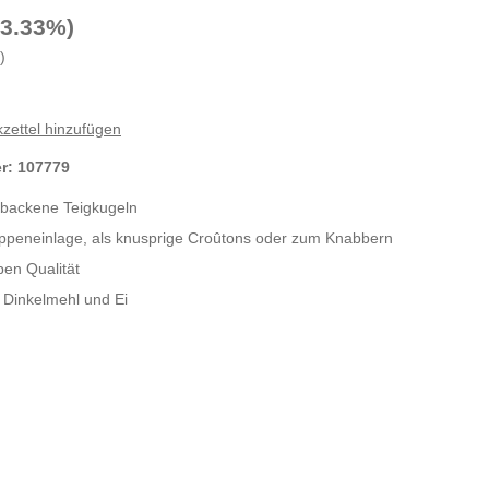
23.33%)
)
zettel hinzufügen
er:
107779
ebackene Teigkugeln
uppeneinlage, als knusprige Croûtons oder zum Knabbern
en Qualität
Dinkelmehl und Ei