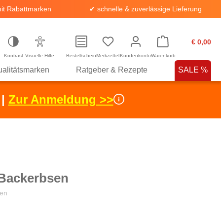
it Rabattmarken
✔ schnelle & zuverlässige Lieferung
€ 0,00
Kontrast
Visuelle Hilfe
Bestellschein
Merkzettel
Kundenkonto
Warenkorb
alitätsmarken
Ratgeber & Rezepte
SALE %
 |
Zur Anmeldung >>
-Backerbsen
en