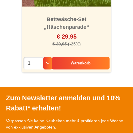
Bettwäsche-Set
„Häschenparade“
€ 29,95
€ 39,95
(-25%)
Warenkorb
Zum Newsletter anmelden und 10%
Rabatt* erhalten!
Verpassen Sie keine Neuheiten mehr & profitieren jede Woche
von exklusiven Angeboten.