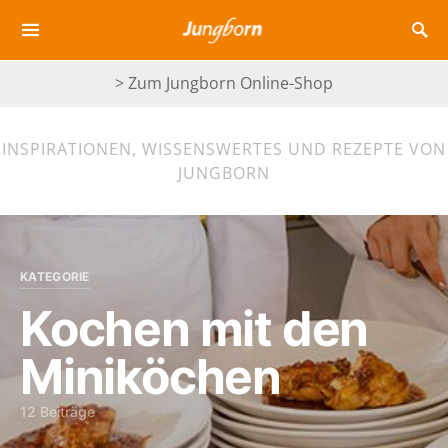
> Zum Jungborn Online-Shop
INSPIRATIONEN, WISSENSWERTES UND REZEPTE VON
JUNGBORN
KATEGORIE
Kochen mit den
Miniköchen
12 Beiträge