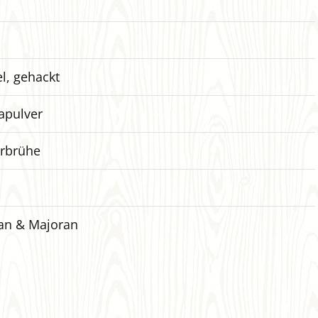
l, gehackt
apulver
rbrühe
an & Majoran