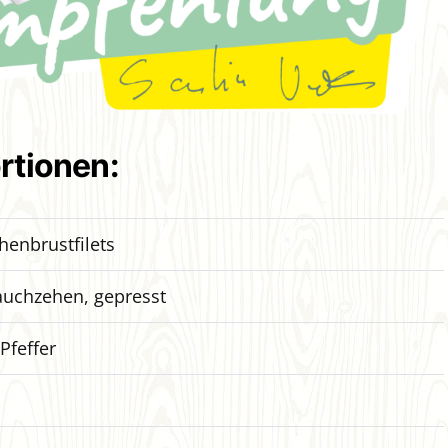
ortionen:
enbrustfilets
uchzehen, gepresst
Pfeffer