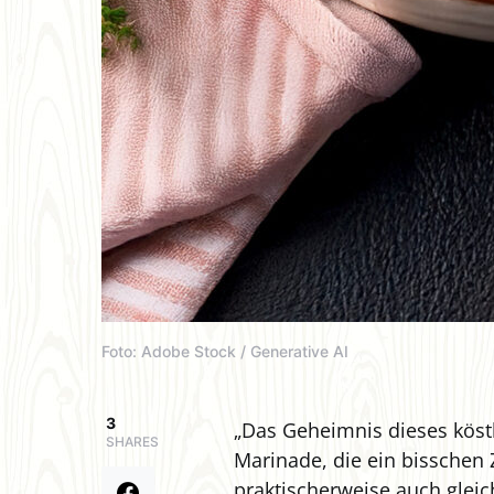
Foto: Adobe Stock / Generative AI
3
„Das Geheimnis dieses köstl
SHARES
Marinade, die ein bisschen
praktischerweise auch gleic