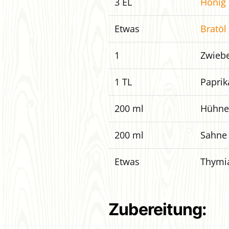
3 EL
Honig
Etwas
Bratöl
1
Zwiebe
1 TL
Paprik
200 ml
Hühne
200 ml
Sahne
Etwas
Thymi
Zubereitung: