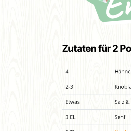
Zutaten für 2 P
4
Hähnch
2-3
Knobla
Etwas
Salz & 
3 EL
Senf