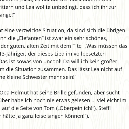
ttern und Lea wollte unbedingt, dass ich ihr zur
singe!“
at eine verzwickte Situation, da sind sich die übrigen
nn die „Elefanten“ ist zwar ein sehr schönes,
der guten, alten Zeit mit dem Titel „Was müssen das
13-Jähriger, der dieses Lied im vollbesetzten
Das ist sowas von uncool! Da will ich kein großer
om die Situation zusammen. Das lässt Lea nicht auf
eine kleine Schwester mehr sein!“
 Opa Helmut hat seine Brille gefunden, aber sucht
über habe ich noch nie etwas gelesen … vielleicht im
h auf die Seite von Tom („Oberpeinlich!“), Steffi
Er hätte ja ganz leise singen können!“).