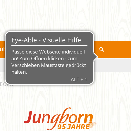
Über Jungborn
GBORN