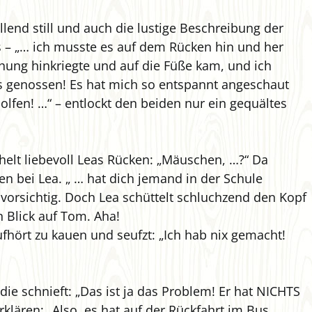
lend still und auch die lustige Beschreibung der
s – „… ich musste es auf dem Rücken hin und her
hung hinkriegte und auf die Füße kam, und ich
es genossen! Es hat mich so entspannt angeschaut
lfen! …“ – entlockt den beiden nur ein gequältes
ichelt liebevoll Leas Rücken: „Mäuschen, …?“ Da
en bei Lea. „ … hat dich jemand in der Schule
r vorsichtig. Doch Lea schüttelt schluchzend den Kopf
 Blick auf Tom. Aha!
fhört zu kauen und seufzt: „Ich hab nix gemacht!
 die schnieft: „Das ist ja das Problem! Er hat NICHTS
lären: „Also, es hat auf der Rückfahrt im Bus