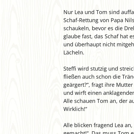
Nur Lea und Tom sind auffal
Schaf-Rettung von Papa Nil
schaukeln, bevor es die Dre
glaube fast, das Schaf hat 
und überhaupt nicht mitgeho
Lächeln.
Steffi wird stutzig und stre
fließen auch schon die Trän
geärgert?“, fragt ihre Mutte
und wirft einen anklagenden
Alle schauen Tom an, der au
Wirklich!“
Alle blicken fragend Lea an,
gemacht!“. Das muss Tom erk