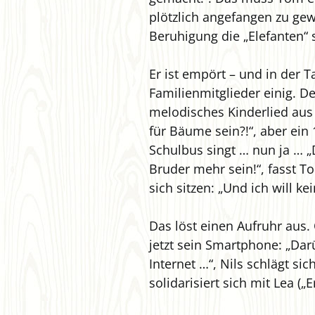
plötzlich angefangen zu gewi
Beruhigung die „Elefanten“ 
Er ist empört – und in der T
Familienmitglieder einig. De
melodisches Kinderlied aus 
für Bäume sein?!“, aber ein 
Schulbus singt … nun ja … „
Bruder mehr sein!“, fasst T
sich sitzen: „Und ich will k
Das löst einen Aufruhr aus.
jetzt sein Smartphone: „Dar
Internet …“, Nils schlägt sic
solidarisiert sich mit Lea („