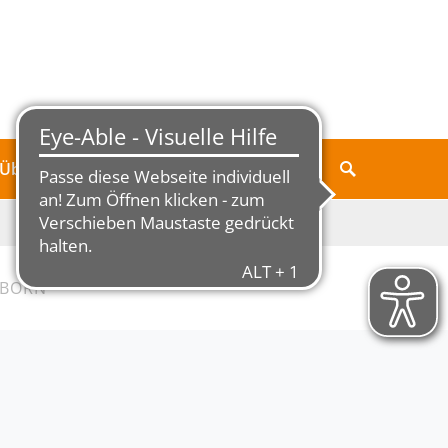
Über Jungborn
GBORN