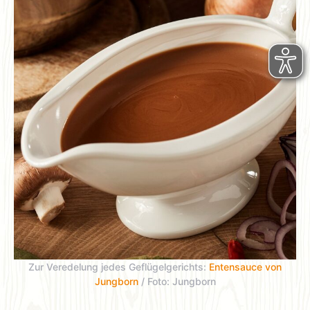
Zur Veredelung jedes Geflügelgerichts:
Entensauce von
Jungborn
/ Foto: Jungborn