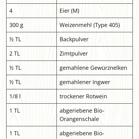
4
Eier (M)
300 g
Weizenmehl (Type 405)
½ TL
Backpulver
2 TL
Zimtpulver
½ TL
gemahlene Gewürznelken
½ TL
gemahlener Ingwer
1/8 l
trockener Rotwein
1 TL
abgeriebene Bio-
Orangenschale
1 TL
abgeriebene Bio-