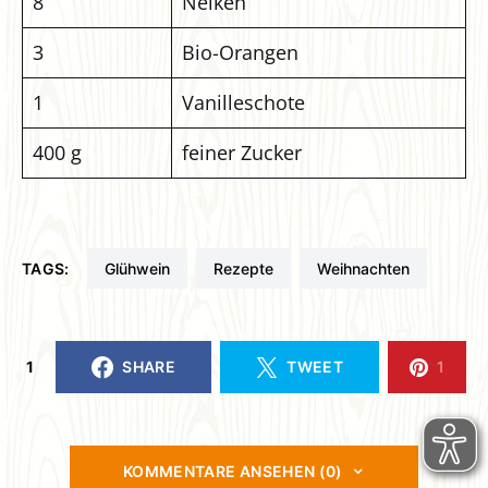
8
Nelken
3
Bio-Orangen
1
Vanilleschote
400 g
feiner Zucker
TAGS:
Glühwein
Rezepte
Weihnachten
1
SHARE
TWEET
1
KOMMENTARE ANSEHEN (0)