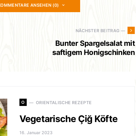
KOMMENTARE ANSEHEN (0)
NÄCHSTER BEITRAG —
Bunter Spargelsalat mit
saftigem Honigschinken
O
ORIENTALISCHE REZEPTE
Vegetarische Çiğ Köfte
16. Januar 2023