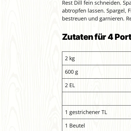
Rest Dill fein schneiden. S
abtropfen lassen. Spargel, F
bestreuen und garnieren. Re
Zutaten für 4 Por
2 kg
600 g
2 EL
1 gestrichener TL
1 Beutel