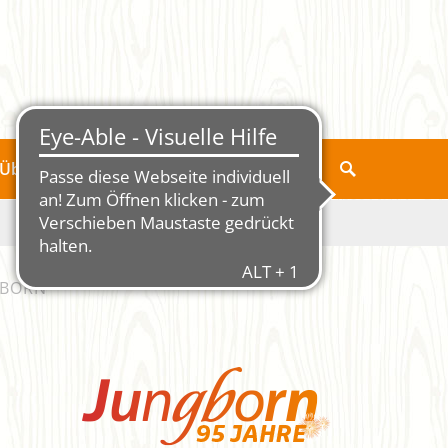
Über Jungborn
GBORN