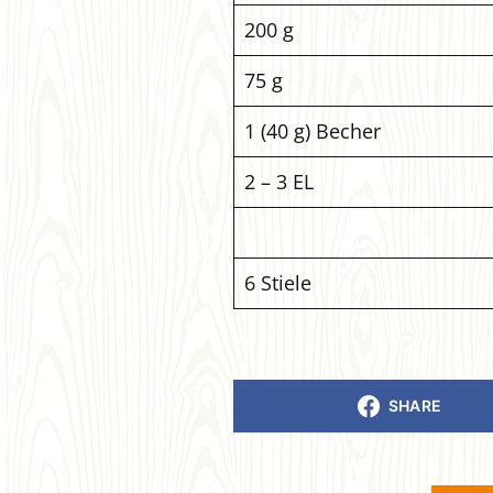
200 g
75 g
1 (40 g) Becher
2 – 3 EL
6 Stiele
SHARE