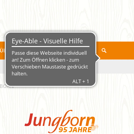
Über Jungborn
GBORN