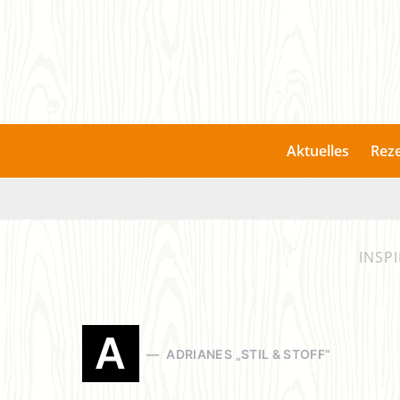
Aktuelles
Rez
INSP
A
ADRIANES „STIL & STOFF“