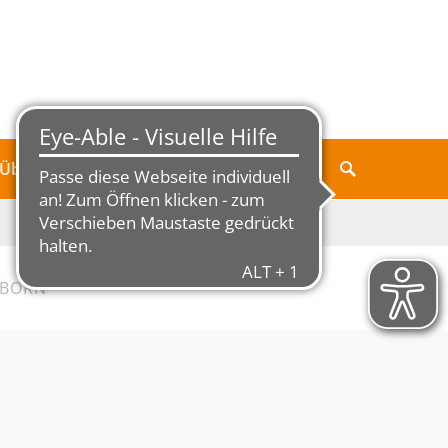
Über Jungborn
GBORN