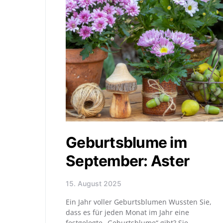
Geburtsblume im
September: Aster
15. August 2025
Ein Jahr voller Geburtsblumen Wussten Sie,
dass es für jeden Monat im Jahr eine
festgelegte „Geburtsblume“ gibt? Sie…