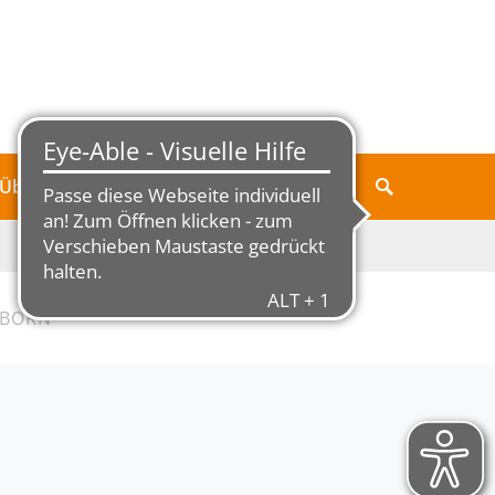
Über Jungborn
GBORN